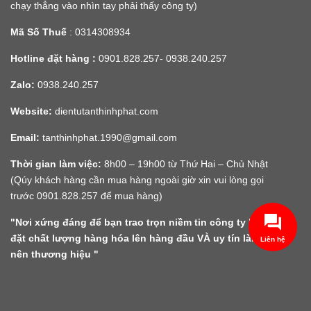
chạy thẳng vào nhìn tay phải thấy công ty)
Mã Số Thuế
: 0314308934
Hotline đặt hàng :
0901.828.257- 0938.240.257
Zalo:
0938.240.257
Website:
dientutanthinhphat.com
Email:
tanthinhphat.1990@gmail.com
Thời gian làm việc:
8h00 – 19h00 từ Thứ Hai – Chủ Nhật
(Qúy khách hàng cần mua hàng ngoài giờ xin vui lòng gọi
trước 0901.828.257 để mua hàng)
"Nơi xứng đáng để bạn trao trọn niềm tin công ty luôn
đặt chất lượng hàng hóa lên hàng đầu VÀ uy tín làm
Liên hệ
nên thương hiệu "