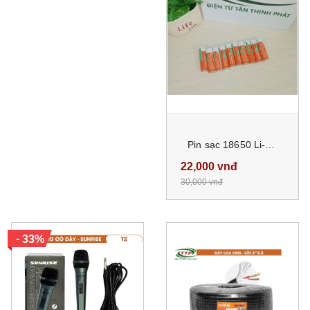
Pin sạc 18650 Li-Ion 3.7v Màu Cam dung lượng cao 2600mAh đầu nhọn phù hợp cho nhìu thiết bị
22,000 vnđ
30,000 vnđ
-
33%