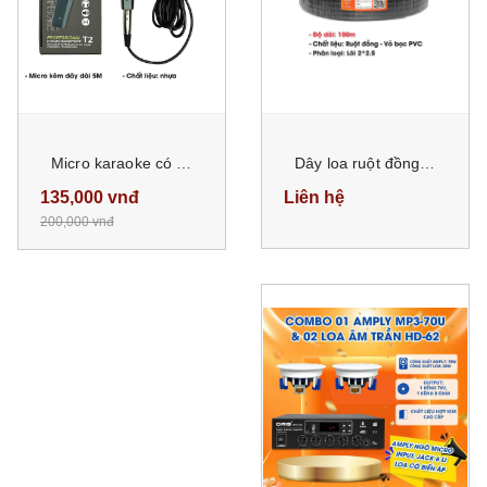
Micro karaoke có dây chính hãng SUNRISE T2 hát nhẹ, hút giọng, mic kèm dây zin dài 5m chống gãy bền bỉ
Dây loa ruột đồng lõi 2x2.5 vỏ bọc PVC cuộn dài 100m
135,000 vnđ
Liên hệ
200,000 vnđ