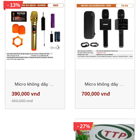
-
13%
Micro không dây karaoke sunrise SM-2 ( 1 micro), mic đa năng sử dụng sóng UHF, chống hú, độ nhạy cao
Micro không dây kèm loa karaoke chính hãng Oris TO 53, Mic có đầy đủ Bass, Treble, Effect Echo như một loa karaoke
390,000 vnđ
700,000 vnđ
450,000 vnđ
-
27%