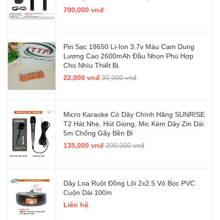
700,000 vnđ
Pin Sạc 18650 Li-Ion 3.7v Màu Cam Dung
Lượng Cao 2600mAh Đầu Nhọn Phù Hợp
Cho Nhìu Thiết Bị
22,000 vnđ
30,000 vnđ
Micro Karaoke Có Dây Chính Hãng SUNRISE
T2 Hát Nhẹ, Hút Giọng, Mic Kèm Dây Zin Dài
5m Chống Gãy Bền Bỉ
135,000 vnđ
200,000 vnđ
Dây Loa Ruột Đồng Lõi 2x2.5 Vỏ Bọc PVC
Cuộn Dài 100m
Liên hệ