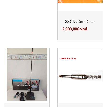
Bộ 2 loa âm trần ORIS HD-62 và amply ORIS MP3 70U cho âm thanh trong trẻo, mạnh mẽ
2,000,000 vnđ