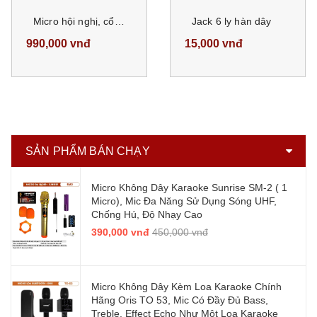
Micro hội nghị, cổ ngỗng có dây DL338 âm thanh trung thực, độ nhạy cao
Jack 6 ly hàn dây
990,000 vnđ
15,000 vnđ
SẢN PHẨM BÁN CHẠY
Micro Không Dây Karaoke Sunrise SM-2 ( 1
Micro), Mic Đa Năng Sử Dụng Sóng UHF,
Chống Hú, Độ Nhạy Cao
390,000 vnđ
450,000 vnđ
Micro Không Dây Kèm Loa Karaoke Chính
Hãng Oris TO 53, Mic Có Đầy Đủ Bass,
Treble, Effect Echo Như Một Loa Karaoke