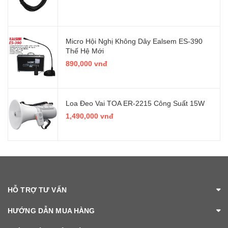
Micro Hội Nghị Không Dây Ealsem ES-390
Thế Hệ Mới
890,000 vnđ
Loa Đeo Vai TOA ER-2215 Công Suất 15W
1,490,000 vnđ
HỖ TRỢ TƯ VẤN
HƯỚNG DẪN MUA HÀNG