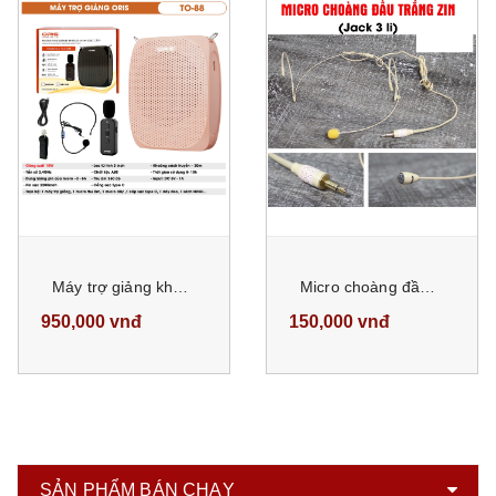
Máy trợ giảng không dây ORIS TO-88 công suất 10W kèm 1 micro cài áo, 1 micro choàng đầu có dây tích hợp Echo giúp giọng trong, sáng hơn
Micro choàng đầu hạt gạo trắng zin jack cắm 3 li
950,000 vnđ
150,000 vnđ
SẢN PHẨM BÁN CHẠY