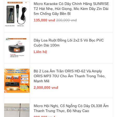
Micro Karaoke Có Dây Chính Hãng SUNRISE
T2 Hát Nhẹ, Hút Giọng, Mic Kèm Dây Zin Dài
5m Chống Gãy Bền Bỉ
135,000 vnđ
200,000 vnđ
Dây Loa Ruột Đồng Lõi 2x2.5 Vỏ Bọc PVC
Cuộn Dài 100m
Liên hệ
Bộ 2 Loa Âm Trần ORIS HD-62 Và Amply
ORIS MP3 70U Cho Âm Thanh Trong Trẻo,
Mạnh Mẽ
2,000,000 vnđ
Micro Hội Nghị, Cổ Ngỗng Có Dây DL338 Âm
Thanh Trung Thực, Độ Nhạy Cao