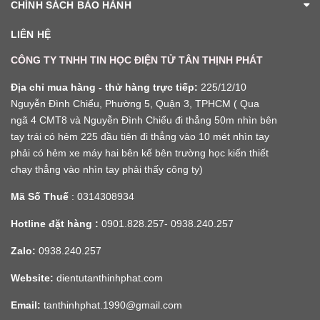
CHÍNH SÁCH BẢO HÀNH
LIÊN HỆ
CÔNG TY TNHH TIN HỌC ĐIỆN TỬ TÂN THỊNH PHÁT
Địa chỉ mua hàng - thử hàng trực tiếp:
225/12/10
Nguyễn Đình Chiểu, Phường 5, Quận 3, TPHCM ( Qua
ngã 4 CMT8 và Nguyễn Đình Chiểu đi thẳng 50m nhìn bên
tay trái có hẻm 225 đầu tiên đi thẳng vào 10 mét nhìn tay
phải có hẻm xe máy hai bên kế bên trường học kiến thiết
chạy thẳng vào nhìn tay phải thấy công ty)
Mã Số Thuế
: 0314308934
Hotline đặt hàng :
0901.828.257- 0938.240.257
Zalo:
0938.240.257
Website:
dientutanthinhphat.com
Email:
tanthinhphat.1990@gmail.com