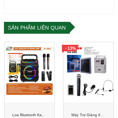
SẢN PHẨM LIÊN QUAN
-
13%
Loa Bluetooth Karaoke ORIS V1 PRO 80W Kèm 2 Micro Không Dây, Bass 6.5 Inch, Đèn LED RGB, Hỗ Trợ Bluetooth/USB/Thẻ Nhớ
Máy Trợ Giảng Xách Tay Sunrise SM-688 sử dụng để giảng dạy, hội họp, phát biểu, thuyết trình, phát thanh