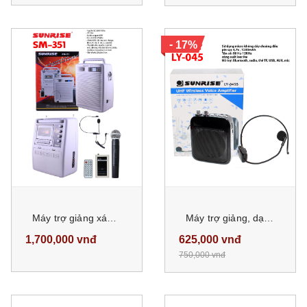
-
17%
Máy trợ giảng xách tay sunrise SM-351 công suất 45W
Máy trợ giảng, dạy học, giảng dạy sunrise LY-045S có bluetooth, usb, TF, AUX
1,700,000 vnđ
625,000 vnđ
750,000 vnđ