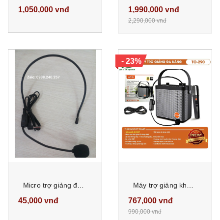
1,050,000 vnđ
1,990,000 vnđ
2,290,000 vnđ
-
23%
Micro trợ giảng đeo tai phụ kiện cho máy trợ giảng
Máy trợ giảng không dây, máy dạy học ORIS TO-290 có bluetooth
45,000 vnđ
767,000 vnđ
990,000 vnđ