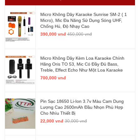
Micro Không Dây Karaoke Sunrise SM-2 ( 1
Micro), Mic Đa Năng Sử Dụng Sóng UHF,
Chống Hú, Độ Nhạy Cao
390,000 vnđ
450,000 vnđ
Micro Không Dây Kèm Loa Karaoke Chính
Hãng Oris TO 53, Mic Có Đầy Đủ Bass,
Treble, Effect Echo Như Một Loa Karaoke
700,000 vnđ
Pin Sạc 18650 Li-Ion 3.7v Màu Cam Dung
Lượng Cao 2600mAh Đầu Nhọn Phù Hợp
Cho Nhìu Thiết Bị
22,000 vnđ
30,000 vnđ