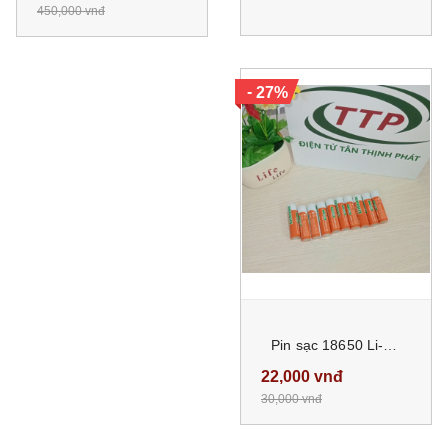
450,000 vnđ
-
27%
Pin sạc 18650 Li-Ion 3.7v Màu Cam dung lượng cao 2600mAh đầu nhọn phù hợp cho nhìu thiết bị
22,000 vnđ
30,000 vnđ