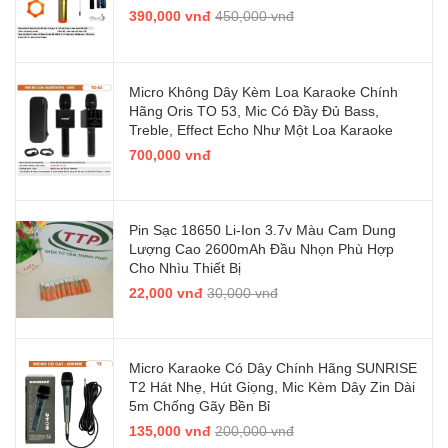
390,000 vnđ
450,000 vnđ
Micro Không Dây Kèm Loa Karaoke Chính
Hãng Oris TO 53, Mic Có Đầy Đủ Bass,
Treble, Effect Echo Như Một Loa Karaoke
700,000 vnđ
Pin Sạc 18650 Li-Ion 3.7v Màu Cam Dung
Lượng Cao 2600mAh Đầu Nhọn Phù Hợp
Cho Nhìu Thiết Bị
22,000 vnđ
30,000 vnđ
Micro Karaoke Có Dây Chính Hãng SUNRISE
T2 Hát Nhẹ, Hút Giọng, Mic Kèm Dây Zin Dài
5m Chống Gãy Bền Bỉ
135,000 vnđ
200,000 vnđ