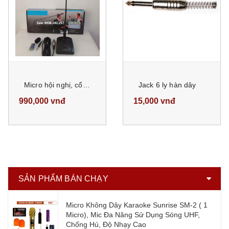
Micro hội nghị, cổ ngỗng có dây DL338 âm thanh trung thực, độ nhạy cao
Jack 6 ly hàn dây
990,000 vnđ
15,000 vnđ
SẢN PHẨM BÁN CHẠY
Micro Không Dây Karaoke Sunrise SM-2 ( 1
Micro), Mic Đa Năng Sử Dụng Sóng UHF,
Chống Hú, Độ Nhạy Cao