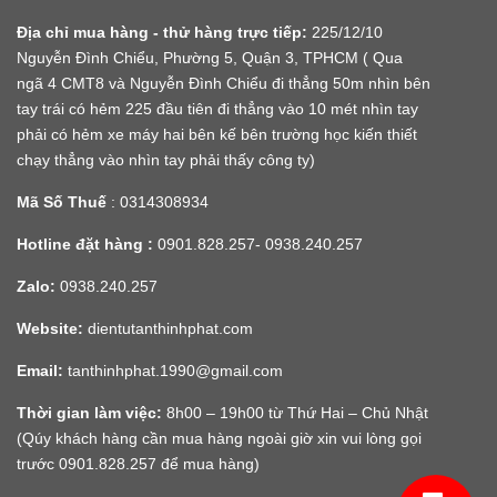
Địa chỉ mua hàng - thử hàng trực tiếp:
225/12/10
Nguyễn Đình Chiểu, Phường 5, Quận 3, TPHCM ( Qua
ngã 4 CMT8 và Nguyễn Đình Chiểu đi thẳng 50m nhìn bên
tay trái có hẻm 225 đầu tiên đi thẳng vào 10 mét nhìn tay
phải có hẻm xe máy hai bên kế bên trường học kiến thiết
chạy thẳng vào nhìn tay phải thấy công ty)
Mã Số Thuế
: 0314308934
Hotline đặt hàng :
0901.828.257- 0938.240.257
Zalo:
0938.240.257
Website:
dientutanthinhphat.com
Email:
tanthinhphat.1990@gmail.com
Thời gian làm việc:
8h00 – 19h00 từ Thứ Hai – Chủ Nhật
(Qúy khách hàng cần mua hàng ngoài giờ xin vui lòng gọi
trước 0901.828.257 để mua hàng)