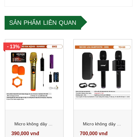
SẢN PHẨM LIÊN QUAN
-
13%
Micro không dây karaoke sunrise SM-2 ( 1 micro), mic đa năng sử dụng sóng UHF, chống hú, độ nhạy cao
Micro không dây kèm loa karaoke chính hãng Oris TO 53, Mic có đầy đủ Bass, Treble, Effect Echo như một loa karaoke
390,000 vnđ
700,000 vnđ