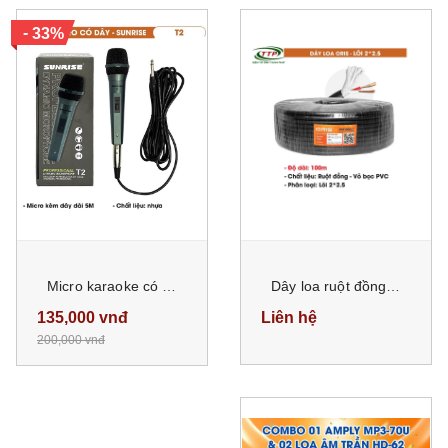
-
33%
Micro karaoke có dây chính hãng SUNRISE T2 hát nhẹ, hút giọng, mic kèm dây zin dài 5m chống gãy bền bỉ
Dây loa ruột đồng lõi 2x2.5 vỏ bọc PVC cuộn dài 100m
135,000 vnđ
Liên hệ
200,000 vnđ