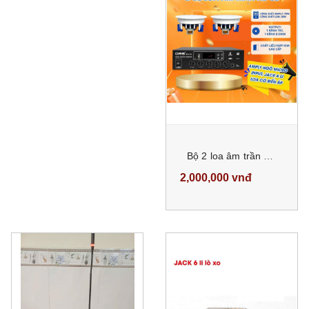
Bộ 2 loa âm trần ORIS HD-62 và amply ORIS MP3 70U cho âm thanh trong trẻo, mạnh mẽ
2,000,000 vnđ