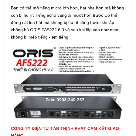
Bạn có thể mở tiếng micro lớn hơn, hát nhẹ hơn mà không
còn bị hú rít Tiếng echo vang xì mượt hơn trước Có thể
đứng sát loa hát mà không bị hú rít tiếng trước khi lắp
chống hú ORIS FAS222 6.0 và sau khi lắp vào như nhau .
không bị méo tiếng - ém tiếng
CÔNG TY ĐIỆN TỬ TÂN THỊNH PHÁT CAM KẾT GIAO
HÀNG: