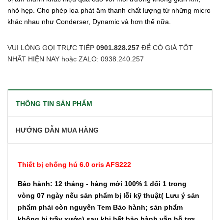
nhỏ hẹp. Cho phép loa phát âm thanh chất lượng từ những micro
khác nhau như Conderser, Dynamic và hơn thế nữa.
VUI LÒNG GỌI TRỰC TIẾP
0901.828.257
ĐỂ CÓ GIÁ TỐT
NHẤT HIỆN NAY hoặc ZALO: 0938.240.257
THÔNG TIN SẢN PHẨM
HƯỚNG DẪN MUA HÀNG
Thiết bị chống hú 6.0 oris AFS222
Bảo hành: 12 tháng - hàng mới 100% 1 đổi 1 trong
vòng 07 ngày nếu sản phẩm bị lỗi kỹ thuật( Lưu ý sản
phẩm phải còn nguyên Tem Bảo hành; sản phẩm
không bị trầy xước) sau khi hết bảo hành vẫn hỗ trợ