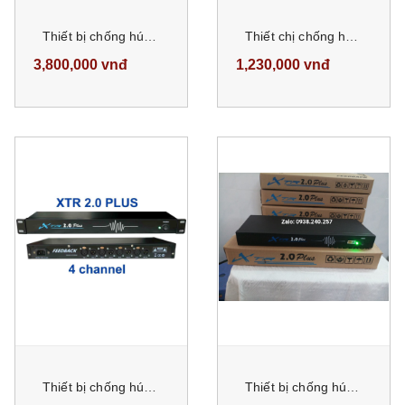
Thiết bị chống hú micro Feedback XTR 2.0 Plus 6 channel hàng chính hãng việt nam có tem chống hàng giả
Thiết chị chống hú ORIS XTR 4.0 cắt hú tự vận hành không cần set up, Feedback công nghệ mới cắt hú hiệu quả lên đến 90%
3,800,000 vnđ
1,230,000 vnđ
Thiết bị chống hú micro Feedback XTR 2.0 Plus 4 channel hàng chính hãng việt nam có tem chống hàng giả
Thiết bị chống hú micro Feedback XTR 2.0 Plus dòng 1 micro hàng chính hãng việt nam có tem chống hàng giả