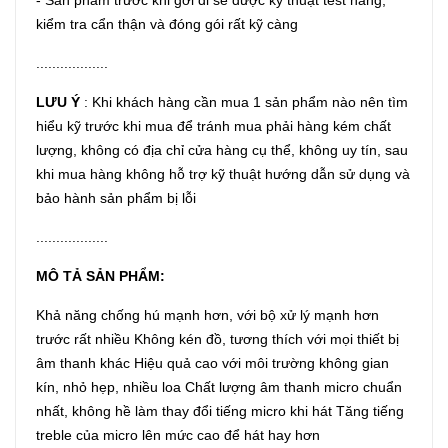
- Sản phẩm trước khi gởi đi sẽ được kỹ thuật test hàng,
kiểm tra cẩn thận và đóng gói rất kỹ càng
..................
LƯU Ý
: Khi khách hàng cần mua 1 sản phẩm nào nên tìm
hiểu kỹ trước khi mua để tránh mua phải hàng kém chất
lượng, không có địa chỉ cửa hàng cụ thể, không uy tín, sau
khi mua hàng không hỗ trợ kỹ thuật hướng dẫn sử dụng và
bảo hành sản phẩm bị lỗi
..................
MÔ TẢ SẢN PHẨM:
Khả năng chống hú mạnh hơn, với bộ xử lý mạnh hơn
trước rất nhiều Không kén đồ, tương thích với mọi thiết bị
âm thanh khác Hiệu quả cao với môi trường không gian
kín, nhỏ hẹp, nhiều loa Chất lượng âm thanh micro chuẩn
nhất, không hề làm thay đổi tiếng micro khi hát Tăng tiếng
treble của micro lên mức cao để hát hay hơn