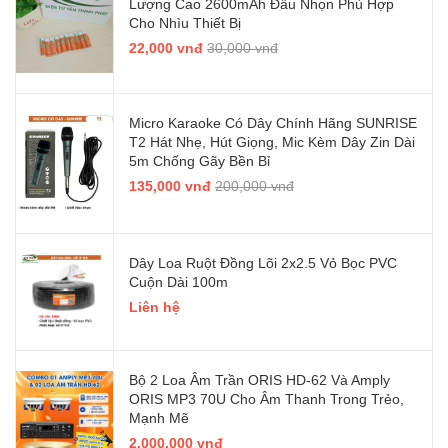
Lượng Cao 2600mAh Đầu Nhọn Phù Hợp
Cho Nhìu Thiết Bị
22,000 vnđ
30,000 vnđ
Micro Karaoke Có Dây Chính Hãng SUNRISE
T2 Hát Nhẹ, Hút Giọng, Mic Kèm Dây Zin Dài
5m Chống Gãy Bền Bỉ
135,000 vnđ
200,000 vnđ
Dây Loa Ruột Đồng Lõi 2x2.5 Vỏ Bọc PVC
Cuộn Dài 100m
Liên hệ
Bộ 2 Loa Âm Trần ORIS HD-62 Và Amply
ORIS MP3 70U Cho Âm Thanh Trong Trẻo,
Mạnh Mẽ
2,000,000 vnđ