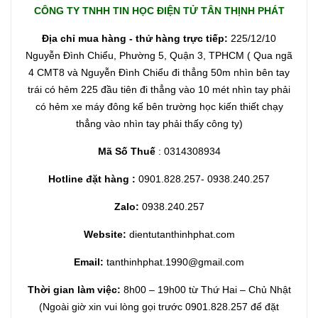
CÔNG TY TNHH TIN HỌC ĐIỆN TỬ TÂN THỊNH PHÁT
Địa chỉ mua hàng - thử hàng trực tiếp:
225/12/10
Nguyễn Đình Chiểu, Phường 5, Quận 3, TPHCM ( Qua ngã
4 CMT8 và Nguyễn Đình Chiểu đi thẳng 50m nhìn bên tay
trái có hẻm 225 đầu tiên đi thẳng vào 10 mét nhìn tay phải
có hẻm xe máy đông kế bên trường học kiến thiết chạy
thẳng vào nhìn tay phải thấy công ty)
Mã Số Thuế
: 0314308934
Hotline đặt hàng :
0901.828.257- 0938.240.257
Zalo:
0938.240.257
Website:
dientutanthinhphat.com
Email:
tanthinhphat.1990@gmail.com
Thời gian làm việc:
8h00 – 19h00 từ Thứ Hai – Chủ Nhật
(Ngoài giờ xin vui lòng gọi trước 0901.828.257 để đặt