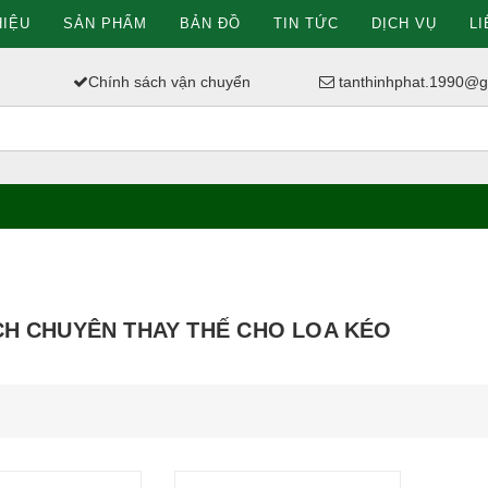
HIỆU
SẢN PHẨM
BẢN ĐỒ
TIN TỨC
DỊCH VỤ
LI
Chính sách vận chuyển
tanthinhphat.1990@g
H CHUYÊN THAY THẾ CHO LOA KÉO