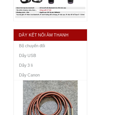
DÂY KẾT NỐI ÂM THANH
Bộ chuyển đổi
Dây USB
Dây 3 li
Dây Canon