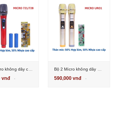
Bộ 2 Micro không dây cho loa kéo sóng UHF tần số 721-728Hz
Bộ 2 Micro không dây URO1 cho loa kéo sóng UHF
0 vnđ
590,000 vnđ