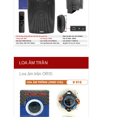
LOA ÂM TRẦN
Loa âm trần ORIS