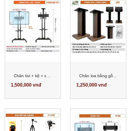
Chân tivi + kệ + xoay mẫu 1500-60-1P cao 150cm
Chân loa bằng gỗ dán ép 53cm giá 2 cái
1,500,000 vnđ
1,250,000 vnđ