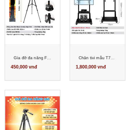
Gía đỡ đa năng F-170T dùng cho điện thoại và máy chụp ảnh chất liệu nhựa ABS cao cấp
Chân tivi mẫu T730 cao 160cm
450,000 vnđ
1,800,000 vnđ