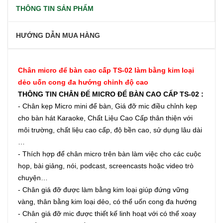
THÔNG TIN SẢN PHẨM
HƯỚNG DẪN MUA HÀNG
Chân micro để bàn cao cấp TS-02 làm bằng kim loại
dẻo uốn cong đa hướng chỉnh độ cao
THÔNG TIN CHÂN ĐẾ MICRO ĐỂ BÀN CAO CẤP TS-02 :
- Chân kẹp Micro mini để bàn, Giá đỡ mic điều chỉnh kẹp
cho bàn hát Karaoke, Chất Liệu Cao Cấp thân thiện với
môi trường, chất liệu cao cấp, độ bền cao, sử dụng lâu dài
…
- Thích hợp để chân micro trên bàn làm việc cho các cuộc
họp, bài giảng, nói, podcast, screencasts hoặc video trò
chuyện…
- Chân giá đỡ được làm bằng kim loại giúp đứng vững
vàng, thân bằng kim loại dẻo, có thể uốn cong đa hướng
- Chân giá đỡ mic được thiết kế linh hoạt với có thể xoay