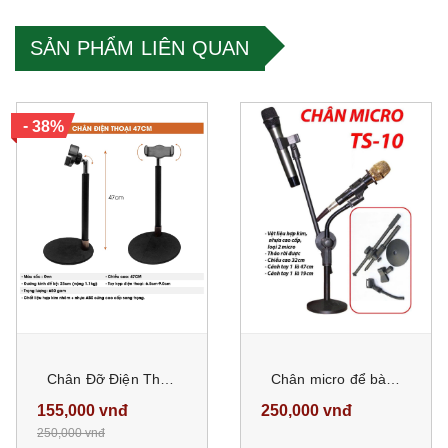
SẢN PHẨM LIÊN QUAN
-
38%
Chân Đỡ Điện Thoại Nâng Cao 47cm Đa Năng, Chất Liệu Kim Nhôm + Nhựa ABS cứng cao cấp sang trọng
Chân micro để bàn TS-10, Giá đỡ mic bằng kim loại chắn chắn dùng cho các cuộc họp, bài giảng video trò chuyện
155,000 vnđ
250,000 vnđ
250,000 vnđ