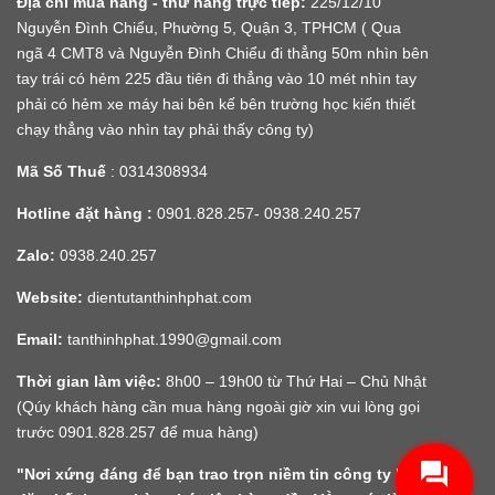
Địa chỉ mua hàng - thử hàng trực tiếp:
225/12/10
Nguyễn Đình Chiểu, Phường 5, Quận 3, TPHCM ( Qua
ngã 4 CMT8 và Nguyễn Đình Chiểu đi thẳng 50m nhìn bên
tay trái có hẻm 225 đầu tiên đi thẳng vào 10 mét nhìn tay
phải có hẻm xe máy hai bên kế bên trường học kiến thiết
chạy thẳng vào nhìn tay phải thấy công ty)
Mã Số Thuế
: 0314308934
Hotline đặt hàng :
0901.828.257- 0938.240.257
Zalo:
0938.240.257
Website:
dientutanthinhphat.com
Email:
tanthinhphat.1990@gmail.com
Thời gian làm việc:
8h00 – 19h00 từ Thứ Hai – Chủ Nhật
(Qúy khách hàng cần mua hàng ngoài giờ xin vui lòng gọi
trước 0901.828.257 để mua hàng)
"Nơi xứng đáng để bạn trao trọn niềm tin công ty luôn