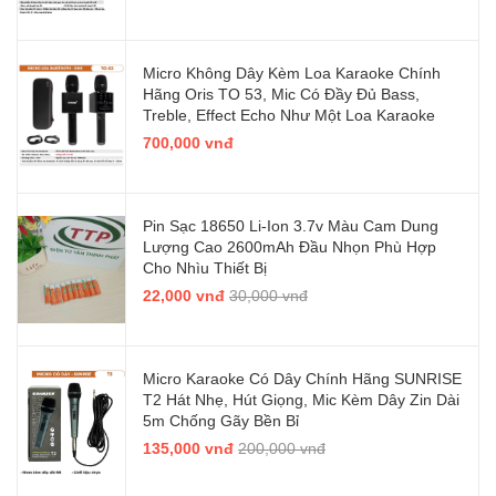
Micro Không Dây Kèm Loa Karaoke Chính
Hãng Oris TO 53, Mic Có Đầy Đủ Bass,
Treble, Effect Echo Như Một Loa Karaoke
700,000 vnđ
Pin Sạc 18650 Li-Ion 3.7v Màu Cam Dung
Lượng Cao 2600mAh Đầu Nhọn Phù Hợp
Cho Nhìu Thiết Bị
22,000 vnđ
30,000 vnđ
Micro Karaoke Có Dây Chính Hãng SUNRISE
T2 Hát Nhẹ, Hút Giọng, Mic Kèm Dây Zin Dài
5m Chống Gãy Bền Bỉ
135,000 vnđ
200,000 vnđ