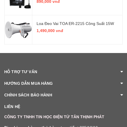
890,000 vnđ
Loa Đeo Vai TOA ER-2215 Công Suất 15W
1,490,000 vnđ
HỖ TRỢ TƯ VẤN
HƯỚNG DẪN MUA HÀNG
CHÍNH SÁCH BẢO HÀNH
LIÊN HỆ
CÔNG TY TNHH TIN HỌC ĐIỆN TỬ TÂN THỊNH PHÁT