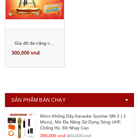
Gía đỡ đa năng có thể sử dụng cho điện thoại, máy chụp hình thân nhôm dày cao cấp, chiều cao tối đa 170cm dùng quay phim
300,000 vnđ
SẢN PHẨM BÁN CHẠY
Micro Không Dây Karaoke Sunrise SM-2 ( 1
Micro), Mic Đa Năng Sử Dụng Sóng UHF,
Chống Hú, Độ Nhạy Cao
390,000 vnđ
450,000 vnđ