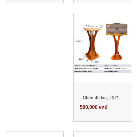
Chân để loa, kệ để loa cao 63.5 cm CTX-01 cao cấp bằng ván MDF 15mm
500,000 vnđ