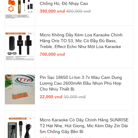
Chống Hú, Độ Nhạy Cao
390,000 vnđ
450,000 vnđ
Micro Không Dây Kèm Loa Karaoke Chính
Hãng Oris TO 53, Mic Có Đầy Đủ Bass,
Treble, Effect Echo Như Một Loa Karaoke
700,000 vnđ
Pin Sạc 18650 Li-Ion 3.7v Màu Cam Dung
Lượng Cao 2600mAh Đầu Nhọn Phù Hợp
Cho Nhìu Thiết Bị
22,000 vnđ
30,000 vnđ
Micro Karaoke Có Dây Chính Hãng SUNRISE
T2 Hát Nhẹ, Hút Giọng, Mic Kèm Dây Zin Dài
5m Chống Gãy Bền Bỉ