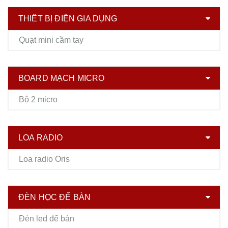
THIẾT BỊ ĐIỆN GIA DỤNG
Quạt mini cầm tay
BOARD MẠCH MICRO
Bộ 2 micro
LOA RADIO
Loa radio Oris
ĐÈN HỌC ĐỂ BÀN
Đèn led để bàn