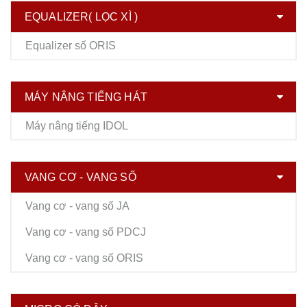
EQUALIZER( LỌC XÌ )
Equalizer số ORIS
MÁY NÂNG TIẾNG HÁT
Máy nâng tiếng IDOL
VANG CƠ - VANG SỐ
Vang cơ - vang số JA
Vang cơ - vang số PDCJ
Vang cơ - vang số ORIS