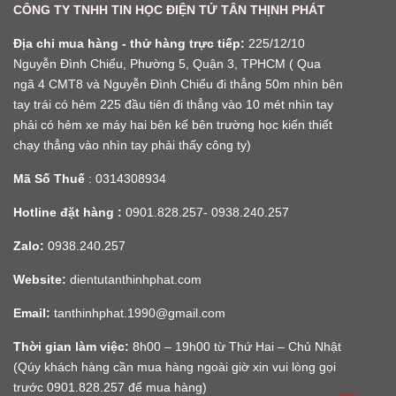
CÔNG TY TNHH TIN HỌC ĐIỆN TỬ TÂN THỊNH PHÁT
Địa chỉ mua hàng - thử hàng trực tiếp:
225/12/10
Nguyễn Đình Chiểu, Phường 5, Quận 3, TPHCM ( Qua
ngã 4 CMT8 và Nguyễn Đình Chiểu đi thẳng 50m nhìn bên
tay trái có hẻm 225 đầu tiên đi thẳng vào 10 mét nhìn tay
phải có hẻm xe máy hai bên kế bên trường học kiến thiết
chạy thẳng vào nhìn tay phải thấy công ty)
Mã Số Thuế
: 0314308934
Hotline đặt hàng :
0901.828.257- 0938.240.257
Zalo:
0938.240.257
Website:
dientutanthinhphat.com
Email:
tanthinhphat.1990@gmail.com
Thời gian làm việc:
8h00 – 19h00 từ Thứ Hai – Chủ Nhật
(Qúy khách hàng cần mua hàng ngoài giờ xin vui lòng gọi
trước 0901.828.257 để mua hàng)