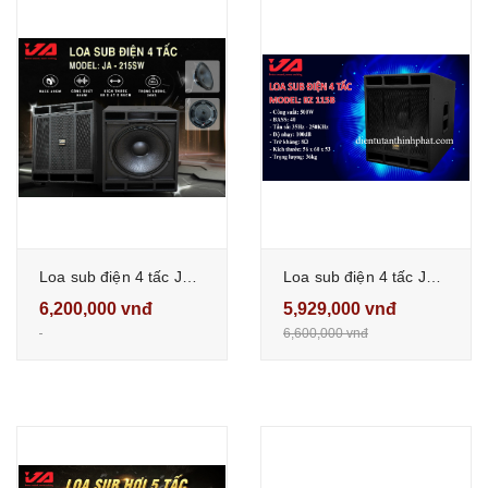
Loa sub điện 4 tấc JA 215SW công suất 500w hàng chính hãng JA
Loa sub điện 4 tấc JA BZ 115B công suất 500w
6,200,000 vnđ
5,929,000 vnđ
6,600,000 vnđ