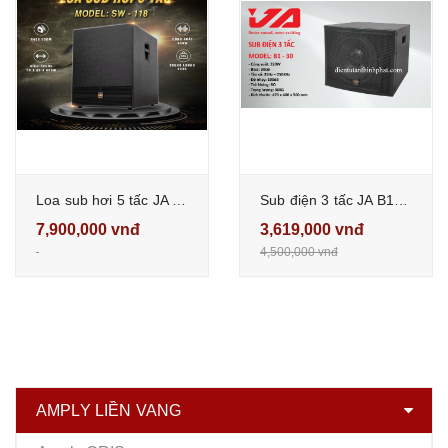
Loa sub hơi 5 tấc JA SW-118 công suất 600W hàng chính hãng JA
Sub điện 3 tấc JA B1-30 hàng chính hãng 220W siêu trầm mạnh mẽ
7,900,000 vnđ
3,619,000 vnđ
4,500,000 vnđ
AMPLY LIỀN VANG