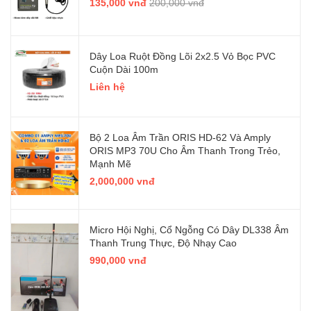
135,000 vnđ
200,000 vnđ
Dây Loa Ruột Đồng Lõi 2x2.5 Vỏ Bọc PVC
Cuộn Dài 100m
Liên hệ
Bộ 2 Loa Âm Trần ORIS HD-62 Và Amply
ORIS MP3 70U Cho Âm Thanh Trong Trẻo,
Mạnh Mẽ
2,000,000 vnđ
Micro Hội Nghị, Cổ Ngỗng Có Dây DL338 Âm
Thanh Trung Thực, Độ Nhạy Cao
990,000 vnđ