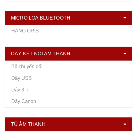
MICRO LOA BLUETOOTH
HÃNG ORIS
DÂY KẾT NỐI ÂM THANH
Bộ chuyển đổi
Dây USB
Dây 3 li
Dây Canon
TỦ ÂM THANH