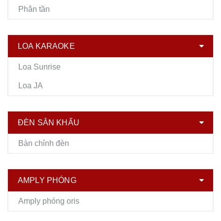
Phân tần
LOA KARAOKE
Loa Sunrise
Loa JA
ĐÈN SÂN KHẤU
Bàn chỉnh đèn
AMPLY PHÓNG
Amply phóng oris