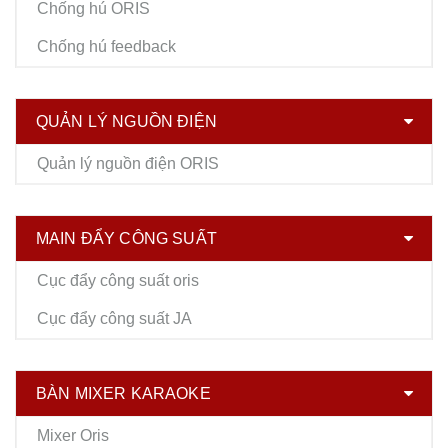
Chống hú ORIS
Chống hú feedback
QUẢN LÝ NGUỒN ĐIỆN
Quản lý nguồn điện ORIS
MAIN ĐẨY CÔNG SUẤT
Cục đẩy công suất oris
Cục đẩy công suất JA
BÀN MIXER KARAOKE
Mixer Oris