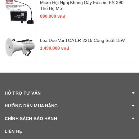
Micro Hội Nghị Không Dây Ealsem ES-390
Thế Hệ Mới
890,000 vnđ
Loa Đeo Vai TOA ER-2215 Công Suất 15W
1,490,000 vnđ
HỖ TRỢ TƯ VẤN
HƯỚNG DẪN MUA HÀNG
CHÍNH SÁCH BẢO HÀNH
LIÊN HỆ