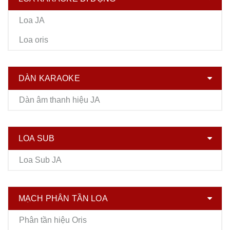
Loa JA
Loa oris
DÀN KARAOKE
Dàn âm thanh hiệu JA
LOA SUB
Loa Sub JA
MẠCH PHÂN TẦN LOA
Phân tần hiệu Oris