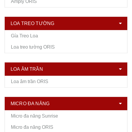
Amply ORIS
LOA TREO TƯỜNG
Gía Treo Loa
Loa treo tường ORIS
LOA ÂM TRẦN
Loa âm trần ORIS
MICRO ĐA NĂNG
Micro đa năng Sunrise
Micro đa năng ORIS