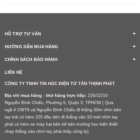
HỖ TRỢ TƯ VẤN
HƯỚNG DẪN MUA HÀNG
CHÍNH SÁCH BẢO HÀNH
LIÊN HỆ
CÔNG TY TNHH TIN HỌC ĐIỆN TỬ TÂN THỊNH PHÁT
Địa chỉ mua hàng - thử hàng trực tiếp:
225/12/10
Nguyễn Đình Chiểu, Phường 5, Quận 3, TPHCM ( Qua
ngã 4 CMT8 và Nguyễn Đình Chiểu đi thẳng 50m nhìn bên
tay trái có hẻm 225 đầu tiên đi thẳng vào 10 mét nhìn tay
phải có hẻm xe máy hai bên kế bên trường học kiến thiết
chạy thẳng vào nhìn tay phải thấy công ty)