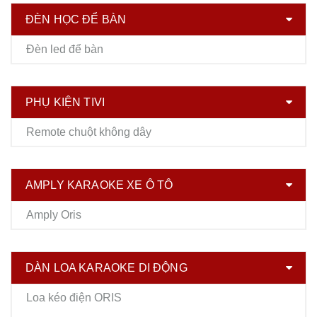
ĐÈN HỌC ĐỂ BÀN
Đèn led để bàn
PHỤ KIỆN TIVI
Remote chuột không dây
AMPLY KARAOKE XE Ô TÔ
Amply Oris
DÀN LOA KARAOKE DI ĐỘNG
Loa kéo điện ORIS