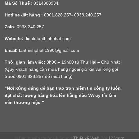
Mã Số Thuế
: 0314308934
Hotline đặt hàng :
0901.828.257- 0938.240.257
Zalo:
0938.240.257
Website:
dientutanthinhphat.com
Email:
tanthinhphat.1990@gmail.com
Thời gian làm việc:
8h00 – 19h00 từ Thứ Hai – Chủ Nhật
(Qúy khách hàng cần mua hàng ngoài giờ xin vui lòng gọi
trước 0901.828.257 để mua hàng)
"Nơi xứng đáng để bạn trao trọn niềm tin công ty luôn
đặt chất lượng hàng hóa lên hàng đầu VÀ uy tín làm
nên thương hiệu "
© Bản quyền thuộc về Sound
Thiết kế Web
Bởi
123corp