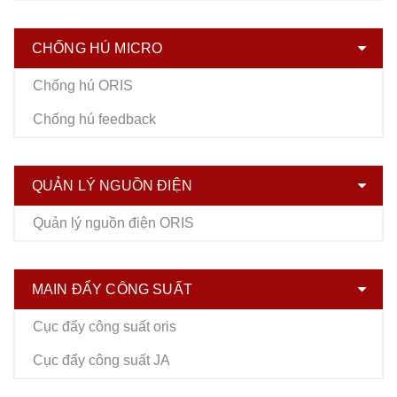
CHỐNG HÚ MICRO
Chống hú ORIS
Chống hú feedback
QUẢN LÝ NGUỒN ĐIỆN
Quản lý nguồn điện ORIS
MAIN ĐẨY CÔNG SUẤT
Cục đẩy công suất oris
Cục đẩy công suất JA