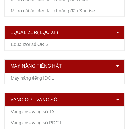
Micro cài áo, đeo tai, choàng đầu Sunrise
EQUALIZER( LỌC XÌ )
Equalizer số ORIS
MÁY NÂNG TIẾNG HÁT
Máy nâng tiếng IDOL
VANG CƠ - VANG SỐ
Vang cơ - vang số JA
Vang cơ - vang số PDCJ