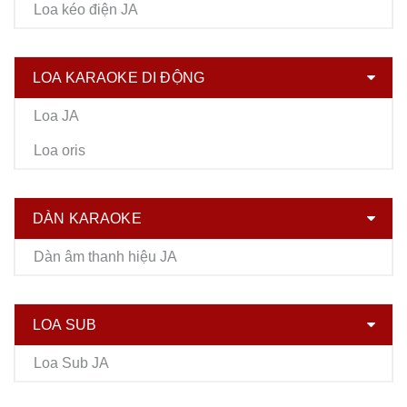
Loa kéo điện JA
LOA KARAOKE DI ĐỘNG
Loa JA
Loa oris
DÀN KARAOKE
Dàn âm thanh hiệu JA
LOA SUB
Loa Sub JA