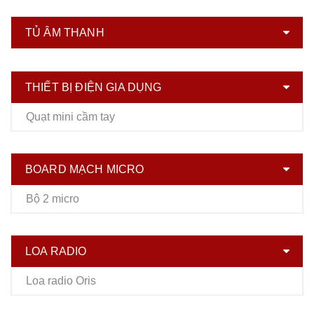
TỦ ÂM THANH
THIẾT BỊ ĐIỆN GIA DỤNG
Quạt mini cầm tay
BOARD MẠCH MICRO
Bộ 2 micro
LOA RADIO
Loa radio Oris