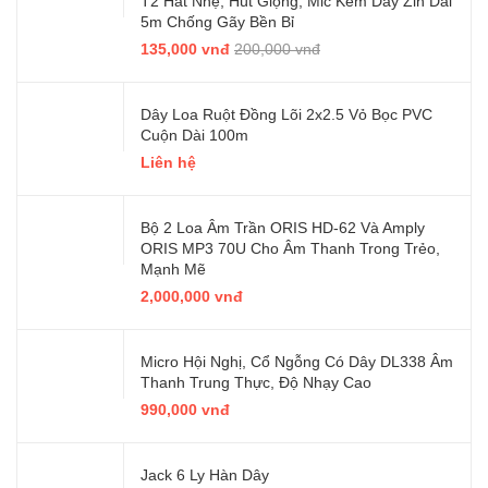
T2 Hát Nhẹ, Hút Giọng, Mic Kèm Dây Zin Dài
5m Chống Gãy Bền Bỉ
135,000 vnđ
200,000 vnđ
Dây Loa Ruột Đồng Lõi 2x2.5 Vỏ Bọc PVC
Cuộn Dài 100m
Liên hệ
Bộ 2 Loa Âm Trần ORIS HD-62 Và Amply
ORIS MP3 70U Cho Âm Thanh Trong Trẻo,
Mạnh Mẽ
2,000,000 vnđ
Micro Hội Nghị, Cổ Ngỗng Có Dây DL338 Âm
Thanh Trung Thực, Độ Nhạy Cao
990,000 vnđ
Jack 6 Ly Hàn Dây