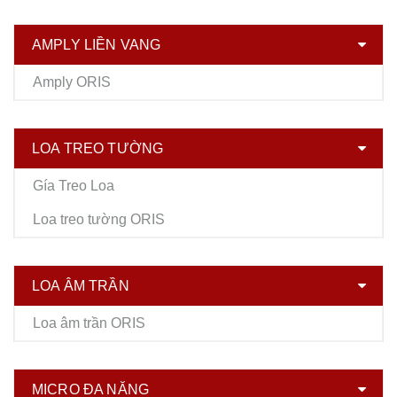
AMPLY LIỀN VANG
Amply ORIS
LOA TREO TƯỜNG
Gía Treo Loa
Loa treo tường ORIS
LOA ÂM TRẦN
Loa âm trần ORIS
MICRO ĐA NĂNG