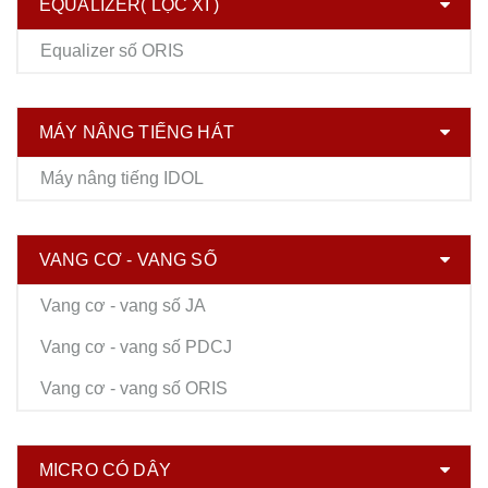
EQUALIZER( LỌC XÌ )
Equalizer số ORIS
MÁY NÂNG TIẾNG HÁT
Máy nâng tiếng IDOL
VANG CƠ - VANG SỐ
Vang cơ - vang số JA
Vang cơ - vang số PDCJ
Vang cơ - vang số ORIS
MICRO CÓ DÂY