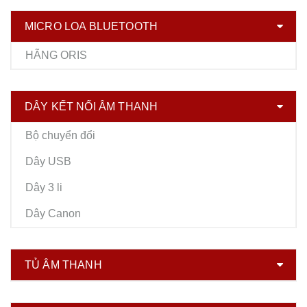
MICRO LOA BLUETOOTH
HÃNG ORIS
DÂY KẾT NỐI ÂM THANH
Bộ chuyển đổi
Dây USB
Dây 3 li
Dây Canon
TỦ ÂM THANH