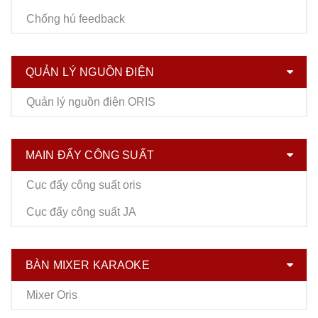
Chống hú feedback
QUẢN LÝ NGUỒN ĐIỆN
Quản lý nguồn điện ORIS
MAIN ĐẨY CÔNG SUẤT
Cục đẩy công suất oris
Cục đẩy công suất JA
BÀN MIXER KARAOKE
Mixer Oris