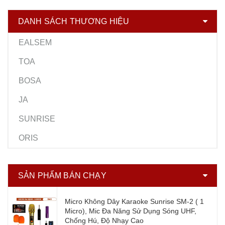
DANH SÁCH THƯƠNG HIỆU
EALSEM
TOA
BOSA
JA
SUNRISE
ORIS
SẢN PHẨM BÁN CHẠY
Micro Không Dây Karaoke Sunrise SM-2 ( 1
Micro), Mic Đa Năng Sử Dụng Sóng UHF,
Chống Hú, Độ Nhạy Cao