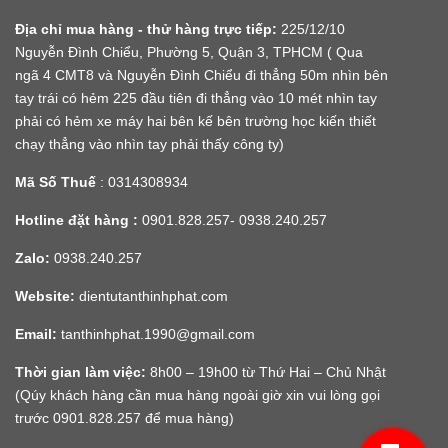
Địa chỉ mua hàng - thử hàng trực tiếp:
225/12/10
Nguyễn Đình Chiểu, Phường 5, Quận 3, TPHCM ( Qua
ngã 4 CMT8 và Nguyễn Đình Chiểu đi thẳng 50m nhìn bên
tay trái có hẻm 225 đầu tiên đi thẳng vào 10 mét nhìn tay
phải có hẻm xe máy hai bên kế bên trường học kiến thiết
chạy thẳng vào nhìn tay phải thấy công ty)
Mã Số Thuế
: 0314308934
Hotline đặt hàng :
0901.828.257- 0938.240.257
Zalo:
0938.240.257
Website:
dientutanthinhphat.com
Email:
tanthinhphat.1990@gmail.com
Thời gian làm việc:
8h00 – 19h00 từ Thứ Hai – Chủ Nhật
(Qúy khách hàng cần mua hàng ngoài giờ xin vui lòng gọi
trước 0901.828.257 để mua hàng)