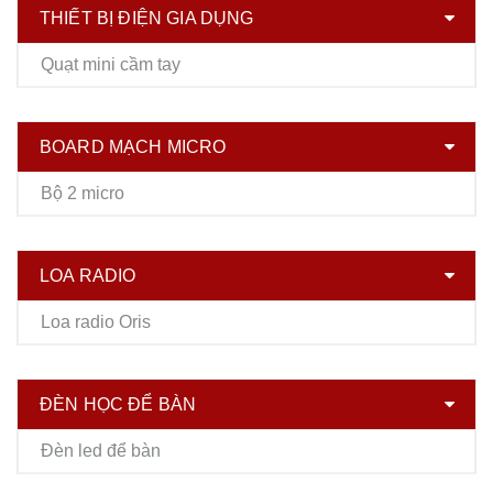
THIẾT BỊ ĐIỆN GIA DỤNG
Quạt mini cầm tay
BOARD MẠCH MICRO
Bộ 2 micro
LOA RADIO
Loa radio Oris
ĐÈN HỌC ĐỂ BÀN
Đèn led để bàn