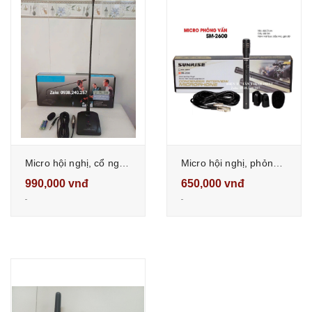
Micro hội nghị, cổ ngỗng có dây DL338 âm thanh trung thực, độ nhạy cao
Micro hội nghị, phỏng vấn, quay phim sunrise SM-2600
990,000 vnđ
650,000 vnđ