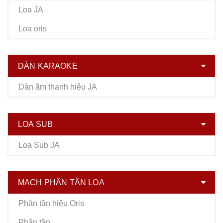
Loa JA
Loa oris
DÀN KARAOKE
Dàn âm thanh hiệu JA
LOA SUB
Loa Sub JA
MẠCH PHÂN TẦN LOA
Phân tần hiệu Oris
Phân tần