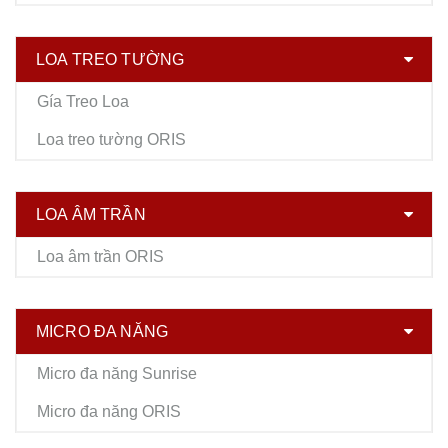
LOA TREO TƯỜNG
Gía Treo Loa
Loa treo tường ORIS
LOA ÂM TRẦN
Loa âm trần ORIS
MICRO ĐA NĂNG
Micro đa năng Sunrise
Micro đa năng ORIS