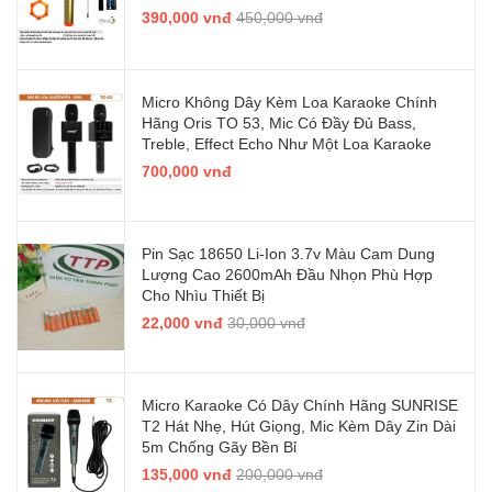
390,000 vnđ
450,000 vnđ
Micro Không Dây Kèm Loa Karaoke Chính
Hãng Oris TO 53, Mic Có Đầy Đủ Bass,
Treble, Effect Echo Như Một Loa Karaoke
700,000 vnđ
Pin Sạc 18650 Li-Ion 3.7v Màu Cam Dung
Lượng Cao 2600mAh Đầu Nhọn Phù Hợp
Cho Nhìu Thiết Bị
22,000 vnđ
30,000 vnđ
Micro Karaoke Có Dây Chính Hãng SUNRISE
T2 Hát Nhẹ, Hút Giọng, Mic Kèm Dây Zin Dài
5m Chống Gãy Bền Bỉ
135,000 vnđ
200,000 vnđ