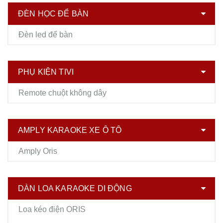
ĐÈN HỌC ĐỂ BÀN
Đèn led để bàn
PHỤ KIỆN TIVI
Remote chuột không dây
AMPLY KARAOKE XE Ô TÔ
Amply Oris
DÀN LOA KARAOKE DI ĐỘNG
Loa kéo điện ORIS