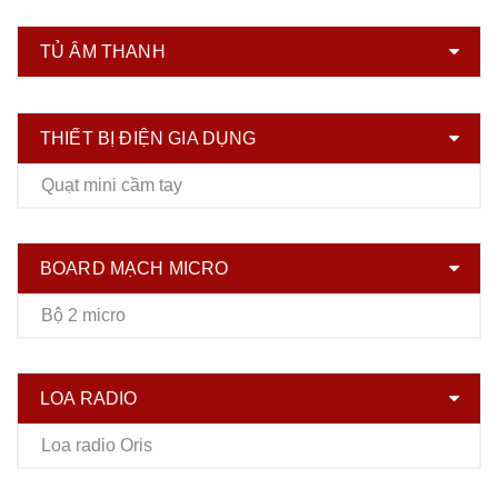
TỦ ÂM THANH
THIẾT BỊ ĐIỆN GIA DỤNG
Quạt mini cầm tay
BOARD MẠCH MICRO
Bộ 2 micro
LOA RADIO
Loa radio Oris