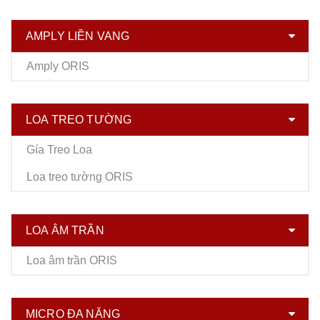
AMPLY LIỀN VANG
Amply ORIS
LOA TREO TƯỜNG
Gía Treo Loa
Loa treo tường ORIS
LOA ÂM TRẦN
Loa âm trần ORIS
MICRO ĐA NĂNG