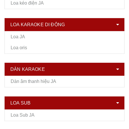
Loa kéo điện JA
LOA KARAOKE DI ĐỘNG
Loa JA
Loa oris
DÀN KARAOKE
Dàn âm thanh hiệu JA
LOA SUB
Loa Sub JA