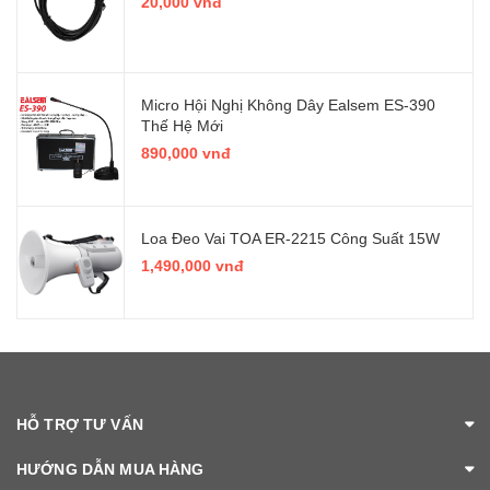
20,000 vnđ
Micro Hội Nghị Không Dây Ealsem ES-390
Thế Hệ Mới
890,000 vnđ
Loa Đeo Vai TOA ER-2215 Công Suất 15W
1,490,000 vnđ
HỖ TRỢ TƯ VẤN
HƯỚNG DẪN MUA HÀNG