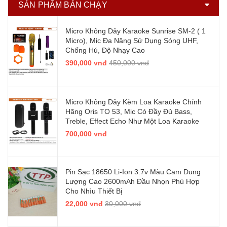
SẢN PHẨM BÁN CHẠY
Micro Không Dây Karaoke Sunrise SM-2 ( 1
Micro), Mic Đa Năng Sử Dụng Sóng UHF,
Chống Hú, Độ Nhạy Cao
390,000 vnđ
450,000 vnđ
Micro Không Dây Kèm Loa Karaoke Chính
Hãng Oris TO 53, Mic Có Đầy Đủ Bass,
Treble, Effect Echo Như Một Loa Karaoke
700,000 vnđ
Pin Sạc 18650 Li-Ion 3.7v Màu Cam Dung
Lượng Cao 2600mAh Đầu Nhọn Phù Hợp
Cho Nhìu Thiết Bị
22,000 vnđ
30,000 vnđ