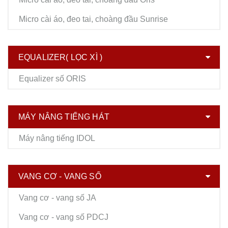
Micro cài áo, đeo tai, choàng đầu Sunrise
EQUALIZER( LỌC XÌ )
Equalizer số ORIS
MÁY NÂNG TIẾNG HÁT
Máy nâng tiếng IDOL
VANG CƠ - VANG SỐ
Vang cơ - vang số JA
Vang cơ - vang số PDCJ