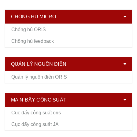
CHỐNG HÚ MICRO
Chống hú ORIS
Chống hú feedback
QUẢN LÝ NGUỒN ĐIỆN
Quản lý nguồn điện ORIS
MAIN ĐẨY CÔNG SUẤT
Cục đẩy công suất oris
Cục đẩy công suất JA