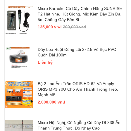
Micro Karaoke Có Dây Chính Hãng SUNRISE
T2 Hát Nhẹ, Hút Giọng, Mic Kèm Dây Zin Dài
5m Chống Gãy Bền Bỉ
135,000 vnđ
200,000 vnđ
Dây Loa Ruột Đồng Lõi 2x2.5 Vỏ Bọc PVC
Cuộn Dài 100m
Liên hệ
Bộ 2 Loa Âm Trần ORIS HD-62 Và Amply
ORIS MP3 70U Cho Âm Thanh Trong Trẻo,
Mạnh Mẽ
2,000,000 vnđ
Micro Hội Nghị, Cổ Ngỗng Có Dây DL338 Âm
Thanh Trung Thực, Độ Nhạy Cao