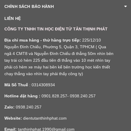
CHÍNH SÁCH BẢO HÀNH
LIÊN HỆ
CÔNG TY TNHH TIN HỌC ĐIỆN TỬ TÂN THỊNH PHÁT
Địa chỉ mua hàng - thử hàng trực tiếp:
225/12/10
Nguyễn Đình Chiểu, Phường 5, Quận 3, TPHCM ( Qua
ngã 4 CMT8 và Nguyễn Đình Chiểu đi thẳng 50m nhìn bên
tay trái có hẻm 225 đầu tiên đi thẳng vào 10 mét nhìn tay
phải có hẻm xe máy hai bên kế bên trường học kiến thiết
chạy thẳng vào nhìn tay phải thấy công ty)
Mã Số Thuế
: 0314308934
Hotline đặt hàng :
0901.828.257- 0938.240.257
Zalo:
0938.240.257
Website:
dientutanthinhphat.com
Email:
tanthinhphat.1990@gmail.com