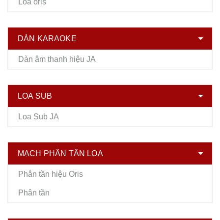
Loa oris
DÀN KARAOKE
Dàn âm thanh hiệu JA
LOA SUB
Loa Sub JA
MẠCH PHÂN TẦN LOA
Phân tần hiệu Oris
Phân tần