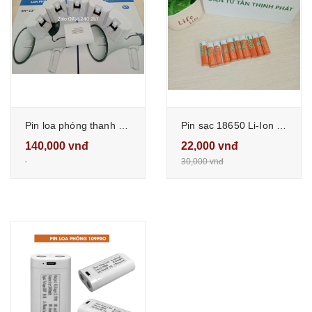
Pin loa phóng thanh sunrise SH11B
Pin sạc 18650 Li-Ion 3.7v Màu Cam dung lượng cao 2600mAh đầu nhọn phù hợp cho nhìu thiết bị
140,000 vnđ
22,000 vnđ
30,000 vnđ