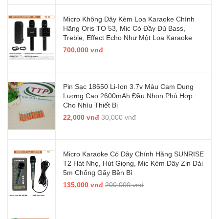
Micro Không Dây Kèm Loa Karaoke Chính
Hãng Oris TO 53, Mic Có Đầy Đủ Bass,
Treble, Effect Echo Như Một Loa Karaoke
700,000 vnđ
Pin Sạc 18650 Li-Ion 3.7v Màu Cam Dung
Lượng Cao 2600mAh Đầu Nhọn Phù Hợp
Cho Nhìu Thiết Bị
22,000 vnđ
30,000 vnđ
Micro Karaoke Có Dây Chính Hãng SUNRISE
T2 Hát Nhẹ, Hút Giọng, Mic Kèm Dây Zin Dài
5m Chống Gãy Bền Bỉ
135,000 vnđ
200,000 vnđ