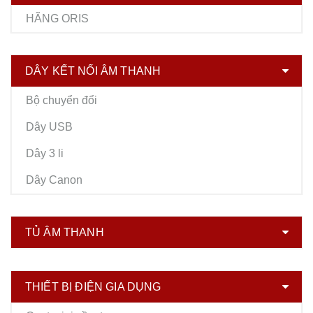
HÃNG ORIS
DÂY KẾT NỐI ÂM THANH
Bộ chuyển đổi
Dây USB
Dây 3 li
Dây Canon
TỦ ÂM THANH
THIẾT BỊ ĐIỆN GIA DỤNG