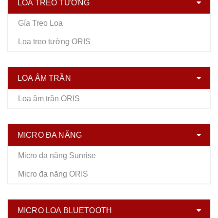
LOA TREO TƯỜNG
Gía Treo Loa
Loa treo tường ORIS
LOA ÂM TRẦN
Loa âm trần ORIS
MICRO ĐA NĂNG
Micro đa năng Sunrise
Micro đa năng ORIS
MICRO LOA BLUETOOTH