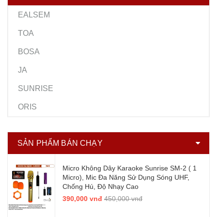
EALSEM
TOA
BOSA
JA
SUNRISE
ORIS
SẢN PHẨM BÁN CHẠY
Micro Không Dây Karaoke Sunrise SM-2 ( 1
Micro), Mic Đa Năng Sử Dụng Sóng UHF,
Chống Hú, Độ Nhạy Cao
390,000 vnđ
450,000 vnđ