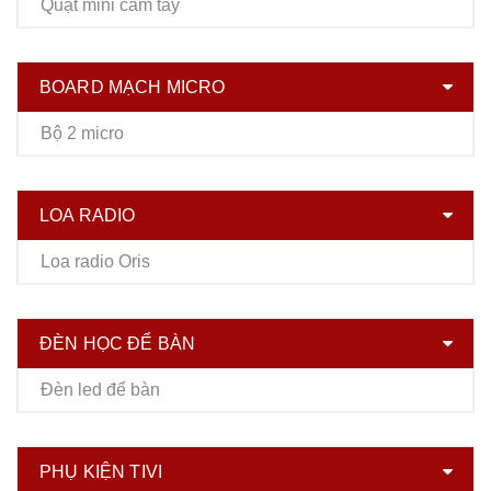
Quạt mini cầm tay
BOARD MẠCH MICRO
Bộ 2 micro
LOA RADIO
Loa radio Oris
ĐÈN HỌC ĐỂ BÀN
Đèn led để bàn
PHỤ KIỆN TIVI