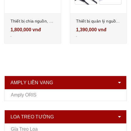
Thiết bị chia nguồn, ổn áp nguồn điện ORIS h-368 có cầu dao tự động
Thiết bị quản lý nguồn điện oris TO-115 có màn hình hiển thị
1,800,000 vnđ
1,390,000 vnđ
AMPLY LIỀN VANG
Amply ORIS
LOA TREO TƯỜNG
Gía Treo Loa