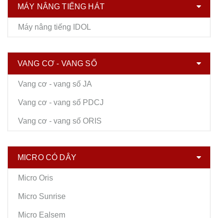
MÁY NÂNG TIẾNG HÁT
Máy nâng tiếng IDOL
VANG CƠ - VANG SỐ
Vang cơ - vang số JA
Vang cơ - vang số PDCJ
Vang cơ - vang số ORIS
MICRO CÓ DÂY
Micro Oris
Micro Sunrise
Micro Ealsem