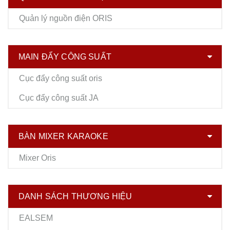
Quản lý nguồn điện ORIS
MAIN ĐẨY CÔNG SUẤT
Cục đẩy công suất oris
Cục đẩy công suất JA
BÀN MIXER KARAOKE
Mixer Oris
DANH SÁCH THƯƠNG HIỆU
EALSEM