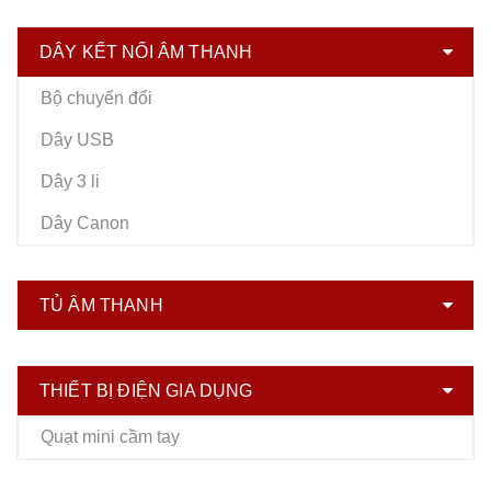
DÂY KẾT NỐI ÂM THANH
Bộ chuyển đổi
Dây USB
Dây 3 li
Dây Canon
TỦ ÂM THANH
THIẾT BỊ ĐIỆN GIA DỤNG
Quạt mini cầm tay