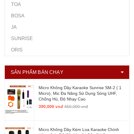
TOA
BOSA
JA
SUNRISE
ORIS
SẢN PHẨM BÁN CHẠY
Micro Không Dây Karaoke Sunrise SM-2 ( 1
Micro), Mic Đa Năng Sử Dụng Sóng UHF,
Chống Hú, Độ Nhạy Cao
390,000 vnđ
450,000 vnđ
Micro Không Dây Kèm Loa Karaoke Chính