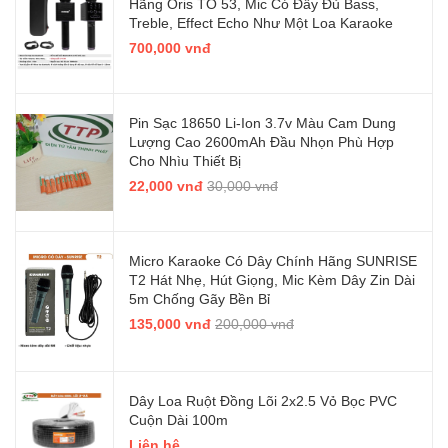
Hãng Oris TO 53, Mic Có Đầy Đủ Bass,
Treble, Effect Echo Như Một Loa Karaoke
700,000 vnđ
Pin Sạc 18650 Li-Ion 3.7v Màu Cam Dung
Lượng Cao 2600mAh Đầu Nhọn Phù Hợp
Cho Nhìu Thiết Bị
22,000 vnđ
30,000 vnđ
Micro Karaoke Có Dây Chính Hãng SUNRISE
T2 Hát Nhẹ, Hút Giọng, Mic Kèm Dây Zin Dài
5m Chống Gãy Bền Bỉ
135,000 vnđ
200,000 vnđ
Dây Loa Ruột Đồng Lõi 2x2.5 Vỏ Bọc PVC
Cuộn Dài 100m
Liên hệ