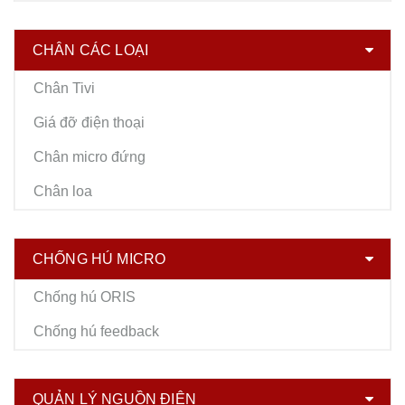
CHÂN CÁC LOẠI
Chân Tivi
Giá đỡ điện thoại
Chân micro đứng
Chân loa
CHỐNG HÚ MICRO
Chống hú ORIS
Chống hú feedback
QUẢN LÝ NGUỒN ĐIỆN