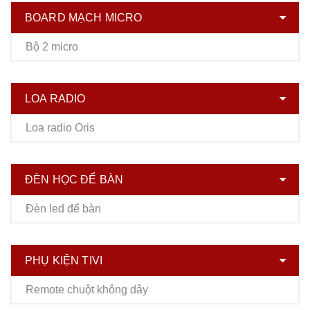
BOARD MẠCH MICRO
Bộ 2 micro
LOA RADIO
Loa radio Oris
ĐÈN HỌC ĐỂ BÀN
Đèn led để bàn
PHỤ KIỆN TIVI
Remote chuột không dây