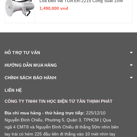
Loa Đeo Vai TOA ER-2215 Công Suất 15W
1,490,000 vnđ
HỖ TRỢ TƯ VẤN
HƯỚNG DẪN MUA HÀNG
CHÍNH SÁCH BẢO HÀNH
LIÊN HỆ
CÔNG TY TNHH TIN HỌC ĐIỆN TỬ TÂN THỊNH PHÁT
Địa chỉ mua hàng - thử hàng trực tiếp:
225/12/10
Nguyễn Đình Chiểu, Phường 5, Quận 3, TPHCM ( Qua
ngã 4 CMT8 và Nguyễn Đình Chiểu đi thẳng 50m nhìn bên
tay trái có hẻm 225 đầu tiên đi thẳng vào 10 mét nhìn tay