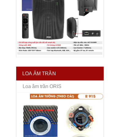
LOA ÂM TRẦN
Loa âm trần ORIS