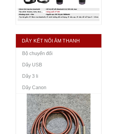
DÂY KẾT NỐI ÂM THANH
Bộ chuyển đổi
Dây USB
Dây 3 li
Dây Canon