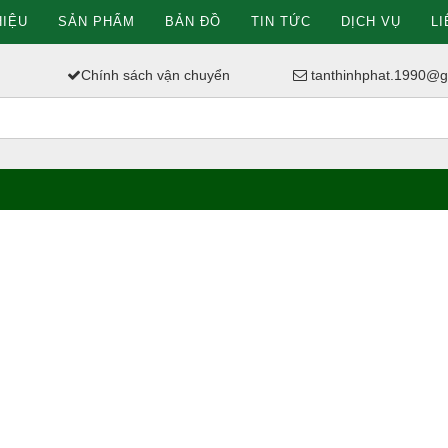
HIỆU
SẢN PHẨM
BẢN ĐỒ
TIN TỨC
DỊCH VỤ
LI
Chính sách vận chuyển
tanthinhphat.1990@g